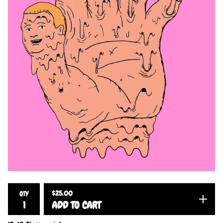
$
25.00
QTY
ADD TO CART