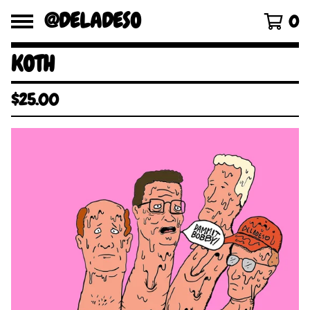
@DELADESO
0
KOTH
$
25.00